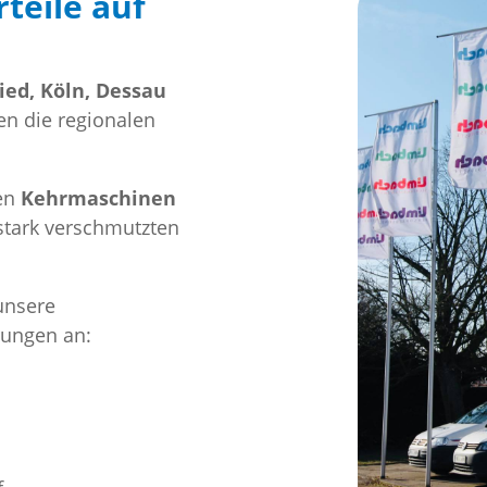
teile auf
ed, Köln, Dessau
en die regionalen
ken
Kehrmaschinen
stark verschmutzten
unsere
rungen an: