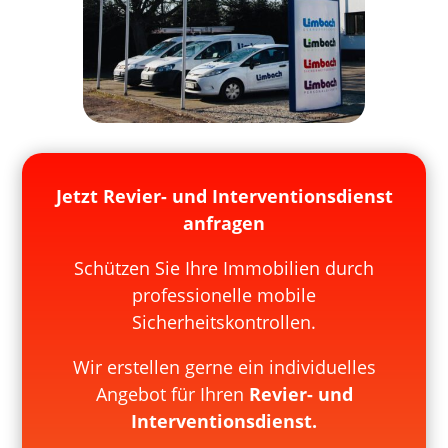
Jetzt Revier- und Interventionsdienst
anfragen
Schützen Sie Ihre Immobilien durch
professionelle mobile
Sicherheitskontrollen.
Wir erstellen gerne ein individuelles
Angebot für Ihren
Revier- und
Interventionsdienst.